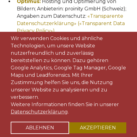
Optimus:
Hosting und Optimierung von
Bildern; Anbieterin: proinity GmbH (Schweiz);
Angaben zum Datenschutz:
«Transparente
Datenschutzerklärung» («Transparent Data
Privacy
Policy»)
.
Wir verwenden Cookies und ähnliche
11. Erfolgsund
Technologien, um unsere Website
nutzerfreundlich und zuverlässig
Reichweitenmessun
bereitstellen zu können. Dazu gehören
Google Analytics, Google Tag Manager, Google
Maps und Leadforensics. Mit Ihrer
Wir nutzen Dienste und Programme, um zu
Zustimmung helfen Sie uns, die Nutzung
ermitteln, wie unser Online-Angebot genutzt wird.
unserer Website zu analysieren und zu
In diesem Rahmen können wir beispielsweise den
verbessern.
Erfolg und die Reichweite unserer Aktivitä-
Weitere Informationen finden Sie in unserer
Datenschutzerklärung
.
ten und Tätigkeiten sowie die Wirkung von
Verlinkungen Dritter auf unsere Website messen.
ABLEHNEN
AKZEPTIEREN
Wir können aber beispielsweise auch ausprobieren